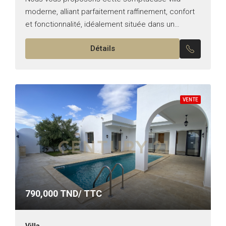
moderne, alliant parfaitement raffinement, confort
et fonctionnalité, idéalement située dans un
quartier calme, à seulement 6 km de Yasmine
Détails
Hammamet Édifiée sur deux niveaux, cette
propriété...
VENTE
790,000
TND/ TTC
Villa