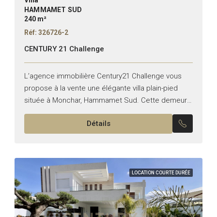
HAMMAMET SUD
240 m²
Réf: 326726-2
CENTURY 21 Challenge
L’agence immobilière Century21 Challenge vous
propose à la vente une élégante villa plain-pied
située à Monchar, Hammamet Sud. Cette demeure
de 240 m² bâtie sur un terrain de 500 m² séduit
Détails
par...
LOCATION COURTE DURÉE