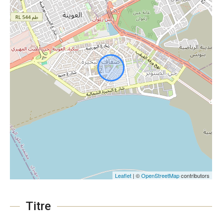
Leaflet
| ©
OpenStreetMap
contributors
Titre