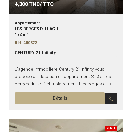
4,300
TND/ TTC
Appartement
LES BERGES DU LAC 1
172 m²
Réf: 480823
CENTURY 21 Infinity
L’agence immobilière Century 21 Infinity vous
propose à la location un appartement S+3 à Les
berges du lac 1 *Emplacement: Les berges du lac
1 *Typologie: S+3 *Superficie: 172 m² *État: vide...
Détails
VENTE