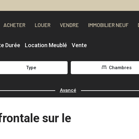
ACHETER
LOUER
VENDRE
IMMOBILIER NEUF
te Durée
Location Meublé
Vente
Type
Chambres
Avancé
rontale sur le