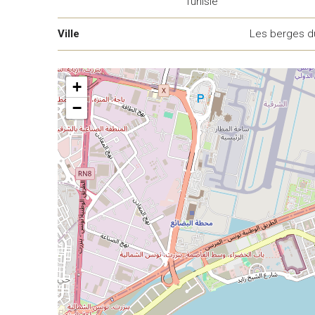
Tunisie
Ville
Les berges d
+
−