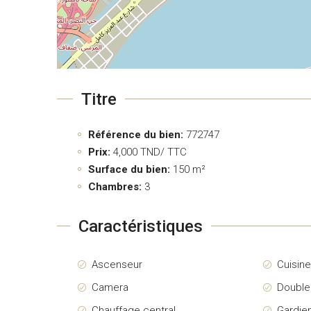
Titre
Référence du bien:
772747
Prix:
4,000
TND/ TTC
Surface du bien:
150 m²
Chambres:
3
Caractéristiques
Ascenseur
Cuisin
Camera
Double
Chauffage central
Gardie