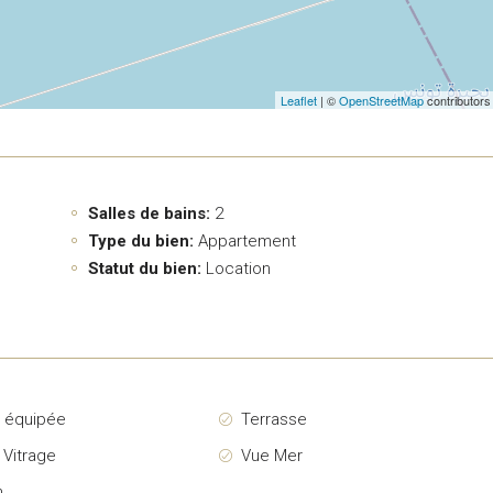
Leaflet
| ©
OpenStreetMap
contributors
Salles de bains:
2
Type du bien:
Appartement
Statut du bien:
Location
e équipée
Terrasse
 Vitrage
Vue Mer
n