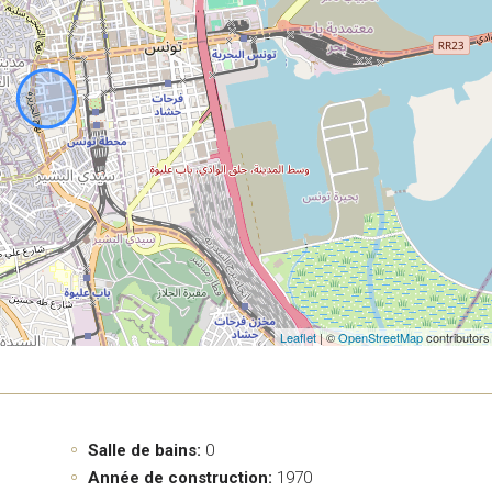
Leaflet
| ©
OpenStreetMap
contributors
Salle de bains:
0
Année de construction:
1970