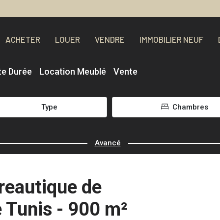
ACHETER
LOUER
VENDRE
IMMOBILIER NEUF
te Durée
Location Meublé
Vente
Type
Chambres
Avancé
reautique de
 Tunis - 900 m²