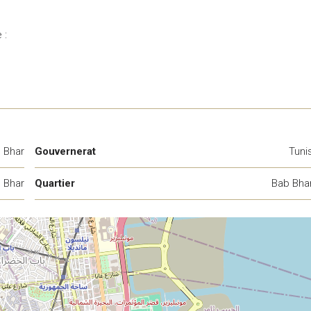
 :
 Bhar
Gouvernerat
Tuni
 Bhar
Quartier
Bab Bha