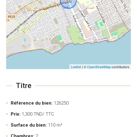
Leaflet
| ©
OpenStreetMap
contributors
Titre
Référence du bien:
126250
Prix:
1,300
TND/ TTC
Surface du bien:
110 m²
Chambres:
2