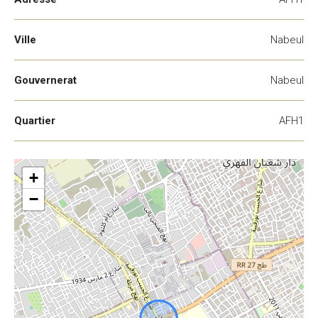
Ville
Nabeul
Gouvernerat
Nabeul
Quartier
AFH1
+
−