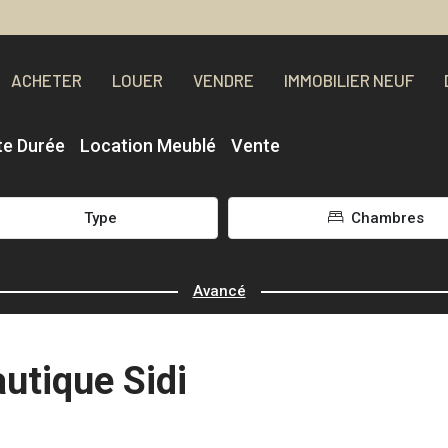
ACHETER
LOUER
VENDRE
IMMOBILIER NEUF
te Durée
Location Meublé
Vente
Type
Chambres
Avancé
utique Sidi