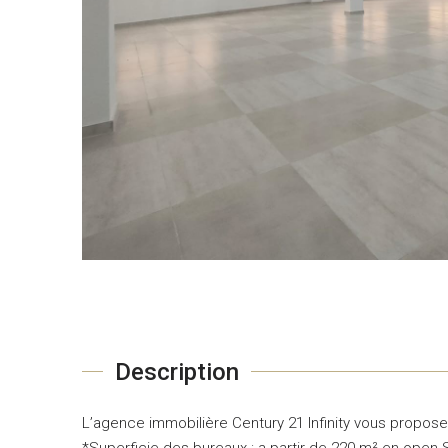
Description
L’agence immobilière Century 21 Infinity vous propose
*Superficie des bureaux : a partir de 220 m² en open 