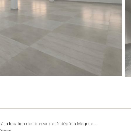
 à la location des bureaux et 2 dépôt à Megrine ….
Space .