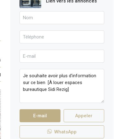
Lien vers les annonces
s
g
E-mail
Appeler
WhatsApp