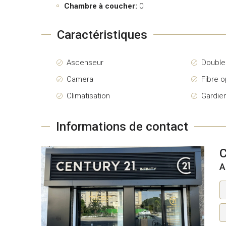
Chambre à coucher:
0
Caractéristiques
Ascenseur
Double
Camera
Fibre o
Climatisation
Gardie
Informations de contact
C
A