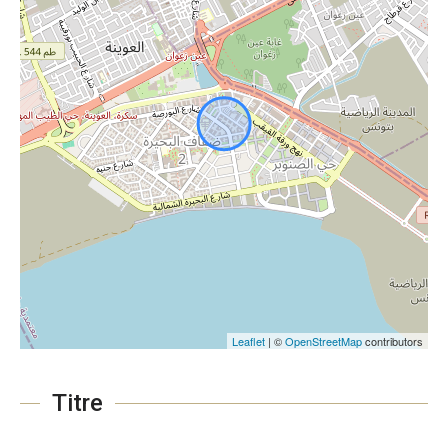
Leaflet
| ©
OpenStreetMap
contributors
Titre