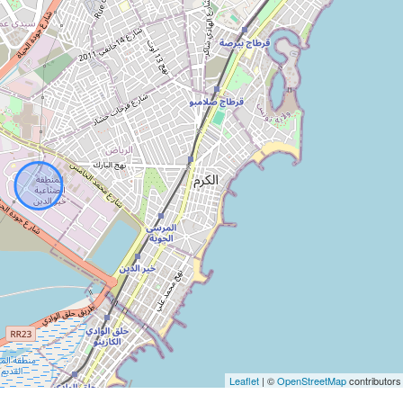
Leaflet
| ©
OpenStreetMap
contributors