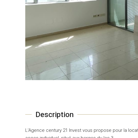
Description
L’Agence century 21 Invest vous propose pour la loca
acces individuel, situé aux berges du lac 3