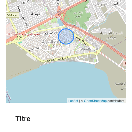
Leaflet
| ©
OpenStreetMap
contributors
Titre