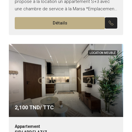
propose à la location un appartement S+3 avec
une chambre de service à la Marsa *Emplacement:
La Marsa *Typologie: S+3 *État: vide Il est
Détails
composé de:...
LOCATION MEUBLÉ
2,100
TND/ TTC
Appartement