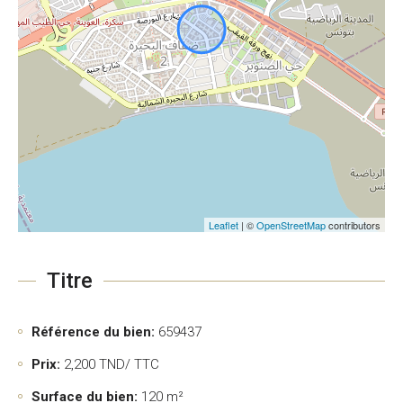
Leaflet
| ©
OpenStreetMap
contributors
Titre
Référence du bien:
659437
Prix:
2,200
TND/ TTC
Surface du bien:
120 m²