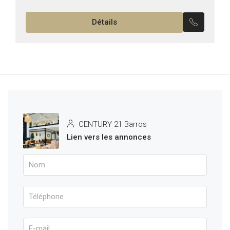
meublé Il se compose de: -Un salon , salle à
Détails
manger...
CENTURY 21 Barros
Lien vers les annonces