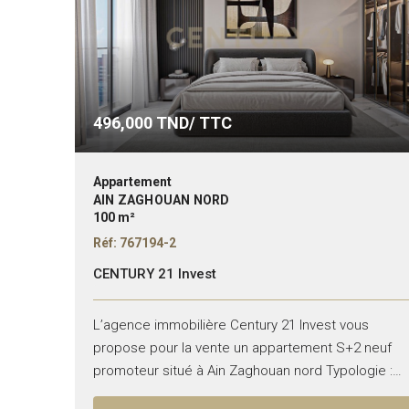
496,000
TND/ TTC
Appartement
AIN ZAGHOUAN NORD
100 m²
Réf: 767194-2
CENTURY 21 Invest
L’agence immobilière Century 21 Invest vous
propose pour la vente un appartement S+2 neuf
promoteur situé à Ain Zaghouan nord Typologie :
S+2 Superficie : 100 m² Il se compose de :...