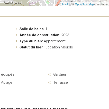
Leaflet
| ©
OpenStreetMap
contributors
Salle de bains:
1
Année de construction:
2023
Type du bien:
Appartement
Statut du bien:
Location Meublé
e équipée
Gardien
 Vitrage
Terrasse