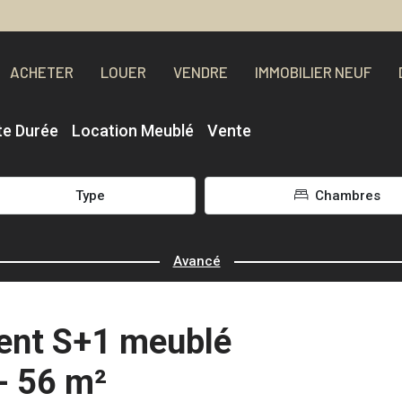
ACHETER
LOUER
VENDRE
IMMOBILIER NEUF
te Durée
Location Meublé
Vente
Type
Chambres
Avancé
ent S+1 meublé
- 56 m²