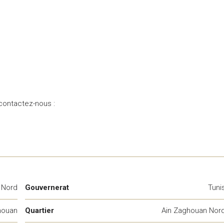
 contactez-nous :
 Nord
Gouvernerat
Tuni
houan
Quartier
Ain Zaghouan Nor