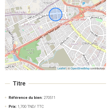
Leaflet
| ©
OpenStreetMap
contributors
Titre
Référence du bien:
270511
Prix:
1,700
TND/ TTC