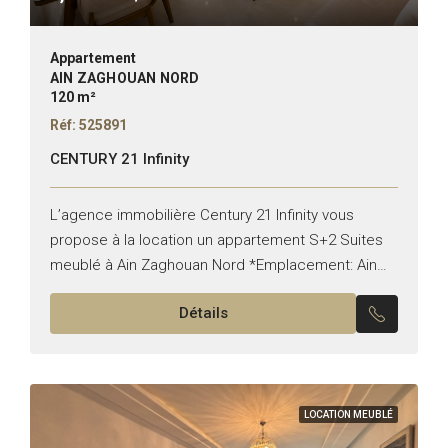
Appartement
AIN ZAGHOUAN NORD
120 m²
Réf: 525891
CENTURY 21 Infinity
L’agence immobilière Century 21 Infinity vous
propose à la location un appartement S+2 Suites
meublé à Ain Zaghouan Nord *Emplacement: Ain
Zaghouan Nord *Typologie: S+2 *État: Meublé Il est
Détails
composé de: -Un...
LOCATION MEUBLÉ