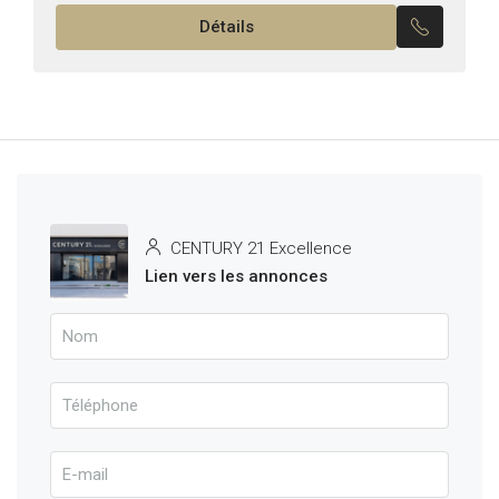
*Typologie: S+3 *Superficie: 163 m² *État: meublé Il
Détails
est composé de:...
CENTURY 21 Excellence
Lien vers les annonces