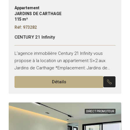
Appartement
JARDINS DE CARTHAGE
115 m²
Réf: 973282
CENTURY 21 Infinity
L’agence immobilière Century 21 Infinity vous
propose à la location un appartement S+2 aux
Jardins de Carthage *Emplacement: Jardins de
Carthage *Typologie: S+2 *État: vide Il est
Détails
composé de: -Un salon, une...
DIRECT PROMOTEUR