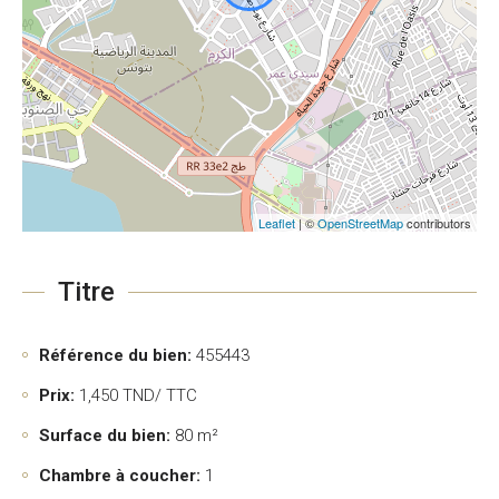
Leaflet
| ©
OpenStreetMap
contributors
Titre
Référence du bien:
455443
Prix:
1,450
TND/ TTC
Surface du bien:
80 m²
Chambre à coucher:
1