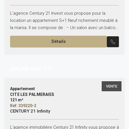
L’agence Century 21 Invest vous propose pour la
location un appartement S+1 Neuf richement meublé à
la marsa. Il se compose de : – Un salon avec un balcon.
– Une cuisine...
Détails
390,000
TND/ TTC
VENTE
Appartement
CITÉ LES PALMERAIES
121 m²
Réf: 339220-2
CENTURY 21 Infinity
L’agence immobilière Century 21 Infinity vous propose à