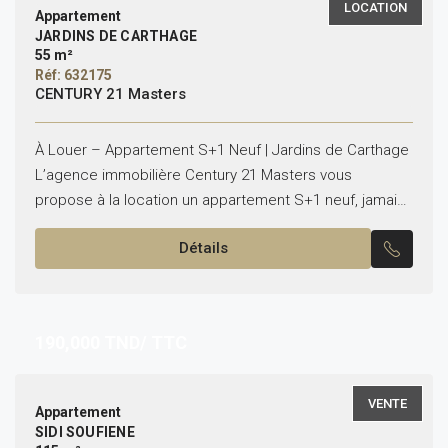
LOCATION
Appartement
JARDINS DE CARTHAGE
55 m²
Réf: 632175
CENTURY 21 Masters
À Louer – Appartement S+1 Neuf | Jardins de Carthage
L’agence immobilière Century 21 Masters vous
propose à la location un appartement S+1 neuf, jamais
habité, d’une superficie de 55 m², situé...
Détails
190,000
TND/ TTC
VENTE
Appartement
SIDI SOUFIENE