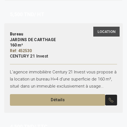
5,500
TND/ HT
LOCATION
Bureau
JARDINS DE CARTHAGE
160 m²
Réf: 452530
CENTURY 21 Invest
L’agence immobilière Century 21 Invest vous propose à
la location un bureau H+4 d’une superficie de 160 m²,
situé dans un immeuble exclusivement à usage
bureautique, aux Jardins de Carthage. Le bureau...
Détails
4,500
TND/ TTC