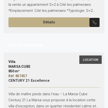
la vente un appartement S+2 à Cité les palmeraies
*Emplacement: Cité les palmeraies *Typologie: S+2
*État: vide Il est composé de: -Un salon, une...
Détails
Prix sur demande
LOCATION
Villa
MARSA CUBE
850 m²
Réf: 857457
CENTURY 21 Excellence
Villa de maître pieds dans l’eau – La Marsa Cube
Century 21 La Marsa vous propose à la location cette
villa d’exception, dans un quartier résidentiel calme et