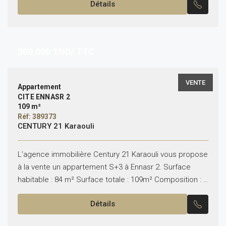
Détails
300,000
TND/ TTC
VENTE
Appartement
CITE ENNASR 2
109 m²
Réf: 389373
CENTURY 21 Karaouli
L’agence immobilière Century 21 Karaouli vous propose
à la vente un appartement S+3 à Ennasr 2. Surface
habitable : 84 m² Surface totale : 109m² Composition : –
Salon & salle à...
Détails