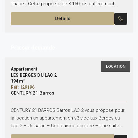
Thabet. Cette propriété de 3 150 m², entièrement
clôturée, comprend une villa de 200 m²,...
Détails
Prix sur demande
LOCATION
Appartement
LES BERGES DU LAC 2
194 m²
Réf: 129196
CENTURY 21 Barros
CENTURY 21 BARROS Barros LAC 2 vous propose pour
la location un appartement en s3 vide aux Berges du
Lac 2 – Un salon – Une cuisine équipée – Une suite
parentale...