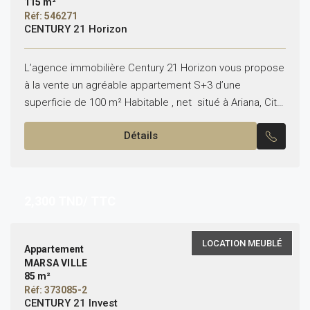
115 m²
Réf: 546271
CENTURY 21 Horizon
L’agence immobilière Century 21 Horizon vous propose
à la vente un agréable appartement S+3 d’une
superficie de 100 m² Habitable , net situé à Ariana, Cité
Essaha, dans un quartier résidentiel et...
Détails
2,300
TND/ TTC
LOCATION MEUBLÉ
Appartement
MARSA VILLE
85 m²
Réf: 373085-2
CENTURY 21 Invest