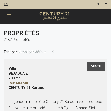
TND
PROPRIÉTÉS
2432 Propriétés
600,000
TND/ TTC
Trier par:
Ordre par défaut
VENTE
Villa
BEJAOUA 2
200 m²
Réf: 603740
CENTURY 21 Karaouli
L’agence immobilière Century 21 Karaouli vous propose
à la vente une propriété située à Djebal Ammar, Sidi