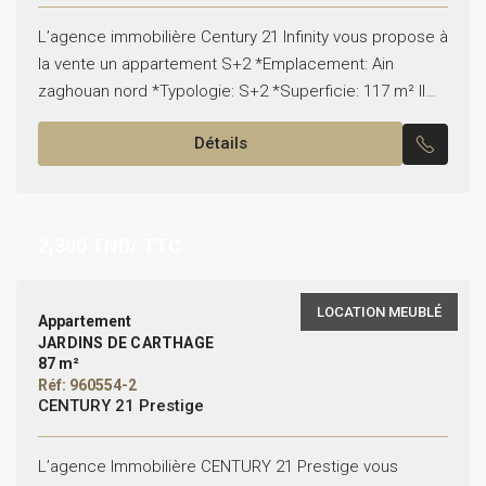
L’agence immobilière Century 21 Infinity vous propose à
la vente un appartement S+2 *Emplacement: Ain
zaghouan nord *Typologie: S+2 *Superficie: 117 m² Il
est composé de: -Un salon, une salle à manger...
Détails
2,300
TND/ TTC
LOCATION MEUBLÉ
Appartement
JARDINS DE CARTHAGE
87 m²
Réf: 960554-2
CENTURY 21 Prestige
L’agence Immobilière CENTURY 21 Prestige vous