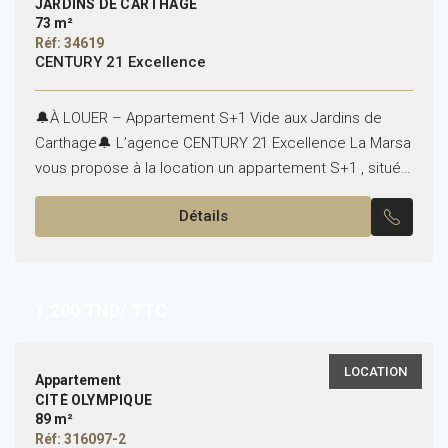
JARDINS DE CARTHAGE
73 m²
Réf: 34619
CENTURY 21 Excellence
🔔À LOUER – Appartement S+1 Vide aux Jardins de
Carthage🔔 L’agence CENTURY 21 Excellence La Marsa
vous propose à la location un appartement S+1 , situé
aux 📍Jardins de Carthage. ✨Composition :...
Détails
1,200
TND/ TTC
LOCATION
Appartement
CITÉ OLYMPIQUE
89 m²
Réf: 316097-2