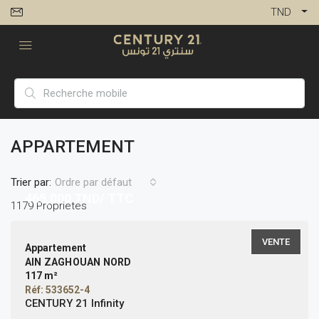
TND
APPARTEMENT
Trier par:
Ordre par défaut
465,000
TND/ TTC
1179 Propriétés
VENTE
Appartement
AIN ZAGHOUAN NORD
117 m²
Réf: 533652-4
CENTURY 21 Infinity