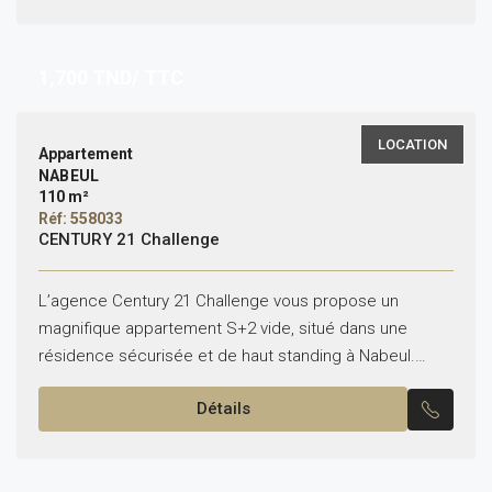
1,700
TND/ TTC
LOCATION
Appartement
NABEUL
110 m²
Réf: 558033
CENTURY 21 Challenge
L’agence Century 21 Challenge vous propose un
magnifique appartement S+2 vide, situé dans une
résidence sécurisée et de haut standing à Nabeul.
Composition du bien : • Un salon spacieux avec
Détails
terrasse...