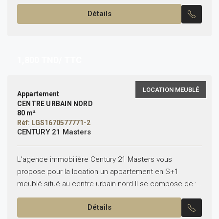
S+1 *Etat : meublée Il...
Détails
1,800
TND/ TTC
LOCATION MEUBLÉ
Appartement
CENTRE URBAIN NORD
80 m²
Réf: LGS1670577771-2
CENTURY 21 Masters
L’agence immobilière Century 21 Masters vous
propose pour la location un appartement en S+1
meublé situé au centre urbain nord Il se compose de :
– Un salon – Une cuisine aménagée...
Détails