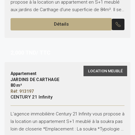
propose à la location un appartement en S+1 meublé
aux jardins de Carthage d’une superficie de 84m². Il se
compose comme suit : -Un salon avec...
Détails
2,000
TND/ TTC
LOCATION MEUBLÉ
Appartement
JARDINS DE CARTHAGE
80 m²
Réf: 913197
CENTURY 21 Infinity
L’agence immobilière Century 21 Infinity vous propose à
la location un appartement S+1 meublé à la soukra pas
loin de closerie *Emplacement : La soukra *Typologie :