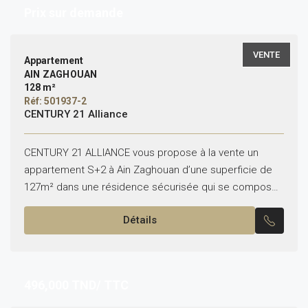
Prix sur demande
VENTE
Appartement
AIN ZAGHOUAN
128 m²
Réf: 501937-2
CENTURY 21 Alliance
CENTURY 21 ALLIANCE vous propose à la vente un
appartement S+2 à Ain Zaghouan d’une superficie de
127m² dans une résidence sécurisée qui se compose
comme suit : ***Partie jour : -Hall...
Détails
496,000
TND/ TTC