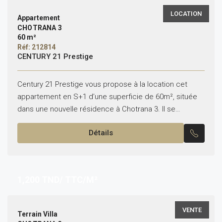
LOCATION
Appartement
CHOTRANA 3
60 m²
Réf: 212814
CENTURY 21 Prestige
Century 21 Prestige vous propose à la location cet
appartement en S+1 d’une superficie de 60m², située
dans une nouvelle résidence à Chotrana 3. Il se
compose comme suit : – Un...
Détails
1,200
TND/ TTC/M²
VENTE
Terrain Villa