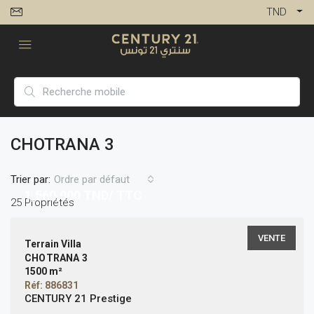
TND
CHOTRANA 3
Trier par:
Ordre par défaut
1,560,000
TND/ TTC
25 Propriétés
VENTE
Terrain Villa
CHOTRANA 3
1500 m²
Réf: 886831
CENTURY 21 Prestige