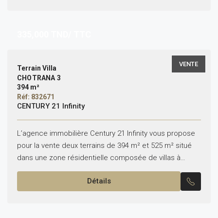
335,000
TND/ TTC
VENTE
Terrain Villa
CHOTRANA 3
394 m²
Réf: 832671
CENTURY 21 Infinity
L’agence immobilière Century 21 Infinity vous propose
pour la vente deux terrains de 394 m² et 525 m² situé
dans une zone résidentielle composée de villas à
Choutrana 1, La Soukra Pour...
Détails