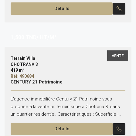
suite parentale avec dressing...
Détails
1,500
TND/ HT/M²
VENTE
Terrain Villa
CHOTRANA 3
419 m²
Réf: 490684
CENTURY 21 Patrimoine
L’agence immobilière Century 21 Patrimoine vous
propose à la vente un terrain situé à Chotrana 3, dans
un quartier résidentiel. Caractéristiques : Superficie :
419 m² Emplacement : Chotrana 3 Zone :...
Détails