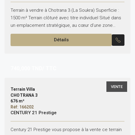
Terrain à vendre à Chotrana 3 (La Soukra) Superficie :
1500 m² Terrain clôturé avec titre individuel Situé dans
un emplacement stratégique, au cœur d’une zone
résidentielle très prisée. Pour plus d’informations,...
Détails
740,000
TND/ TTC
VENTE
Terrain Villa
CHOTRANA 3
676 m²
Réf: 166202
CENTURY 21 Prestige
Century 21 Prestige vous propose à la vente ce terrain