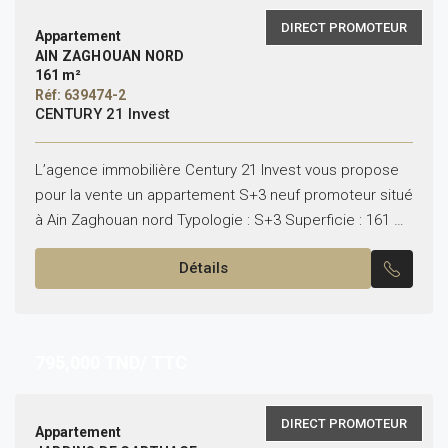
DIRECT PROMOTEUR
Appartement
AIN ZAGHOUAN NORD
161 m²
Réf: 639474-2
CENTURY 21 Invest
L’agence immobilière Century 21 Invest vous propose
pour la vente un appartement S+3 neuf promoteur situé
à Ain Zaghouan nord Typologie : S+3 Superficie : 161 m²
Il se compose de :...
Détails
795,000
TND/ TTC
DIRECT PROMOTEUR
Appartement