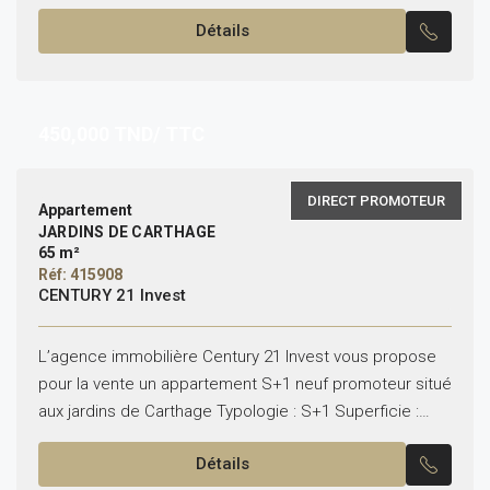
avec sous-sol Typologies disponibles : S+1 / S+2 /
Détails
S+3...
450,000
TND/ TTC
DIRECT PROMOTEUR
Appartement
JARDINS DE CARTHAGE
65 m²
Réf: 415908
CENTURY 21 Invest
L’agence immobilière Century 21 Invest vous propose
pour la vente un appartement S+1 neuf promoteur situé
aux jardins de Carthage Typologie : S+1 Superficie :
65.25 m² Il se compose de :...
Détails