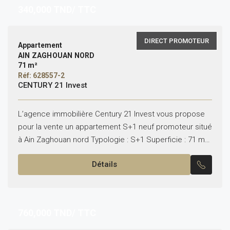
340,000
TND/ TTC
DIRECT PROMOTEUR
Appartement
AIN ZAGHOUAN NORD
71 m²
Réf: 628557-2
CENTURY 21 Invest
L’agence immobilière Century 21 Invest vous propose
pour la vente un appartement S+1 neuf promoteur situé
à Ain Zaghouan nord Typologie : S+1 Superficie : 71 m²
Il se compose de :...
Détails
760,000
TND/ TTC