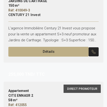
JARDINS DE CARTHAGE
150 m²
Réf: 410049-3
CENTURY 21 Invest
L’agence Immobilière Century 21 Invest vous propose
pour la vente un appartement S+3 neuf promoteur aux
Jardins de Carthage. Typologie : S+3 Superficie : 150m²
Il se compose de : – Un...
Détails
255,000
TND/ TTC
DIRECT PROMOTEUR
Appartement
CITE ENNASR 2
58 m²
Réf: 412055