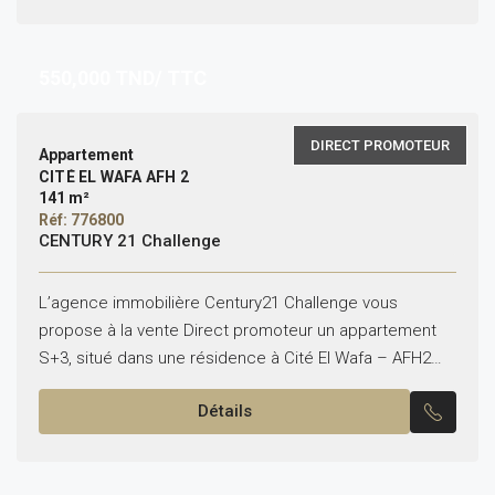
550,000
TND/ TTC
DIRECT PROMOTEUR
Appartement
CITÉ EL WAFA AFH 2
141 m²
Réf: 776800
CENTURY 21 Challenge
L’agence immobilière Century21 Challenge vous
propose à la vente Direct promoteur un appartement
S+3, situé dans une résidence à Cité El Wafa – AFH2
Nabeul. Cet appartement bien conçu comprend : Un...
Détails