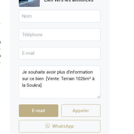
Lien vers les annonces
a
a
E-mail
Appeler
WhatsApp