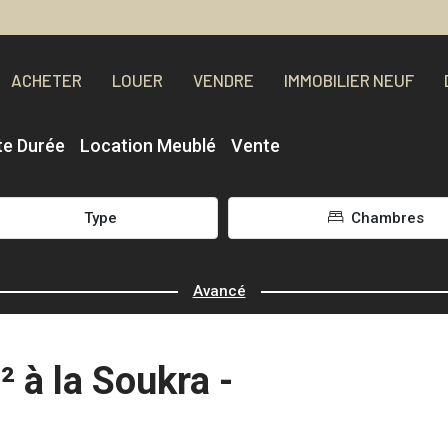
ACHETER
LOUER
VENDRE
IMMOBILIER NEUF
te Durée
Location Meublé
Vente
Type
Chambres
Avancé
 à la Soukra -