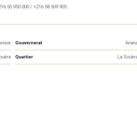
216 50 950 000 / +216 58 309 905.
unisie
Gouvernerat
Arian
oukra
Quartier
La Soukr