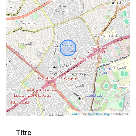
Leaflet
| ©
OpenStreetMap
contributors
Titre