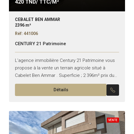
420
TND/ TTC/M²
CEBALET BEN AMMAR
2396 m²
Réf: 441006
CENTURY 21 Patrimoine
L’agence immobilière Century 21 Patrimoine vous
propose à la vente un terrain agricole situé à
Cabelet Ben Ammar . Superficie ; 2 396m² prix du
m² 420DT Emplacement ; premium Pour plus...
Détails
VENTE