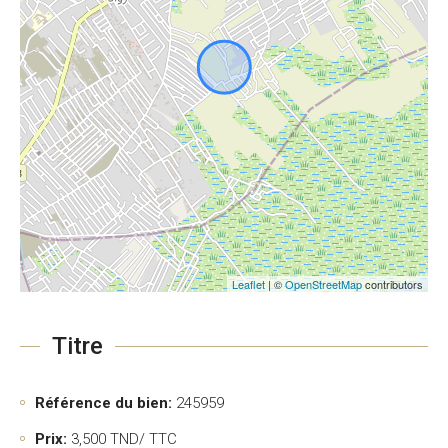
Leaflet
| ©
OpenStreetMap
contributors
Titre
Référence du bien:
245959
Prix:
3,500
TND/ TTC