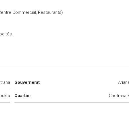
Centre Commercial, Restaurants)
odités.
trana
Gouvernerat
Arian
oukra
Quartier
Chotrana 