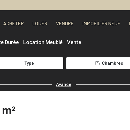
ACHETER
LOUER
VENDRE
IMMOBILIER NEUF
te Durée
Location Meublé
Vente
Type
Chambres
Avancé
0 m²