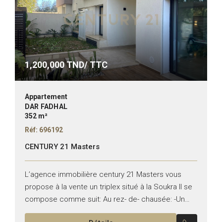
1,200,000
TND/ TTC
Appartement
DAR FADHAL
352 m²
Réf: 696192
CENTURY 21 Masters
L’agence immobilière century 21 Masters vous
propose à la vente un triplex situé à la Soukra Il se
compose comme suit: Au rez- de- chausée: -Un
salon. -Une suite. -Une cuisine équipée....