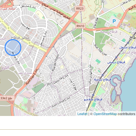
Leaflet
| ©
OpenStreetMap
contributors