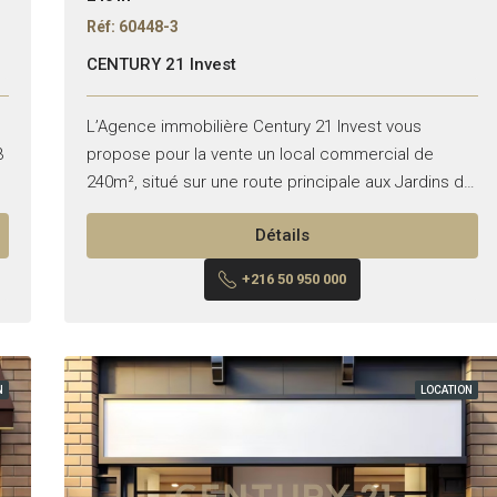
Réf: 60448-3
CENTURY 21 Invest
L’Agence immobilière Century 21 Invest vous
3
propose pour la vente un local commercial de
240m², situé sur une route principale aux Jardins de
r
Carthage. Superficie : 240 m² Hauteur : 6m
Détails
Façade...
+216 50 950 000
N
LOCATION