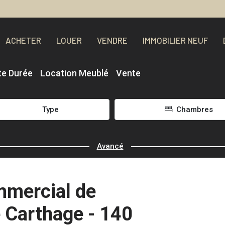
ACHETER
LOUER
VENDRE
IMMOBILIER NEUF
te Durée
Location Meublé
Vente
Type
Chambres
Avancé
mercial de
 Carthage - 140