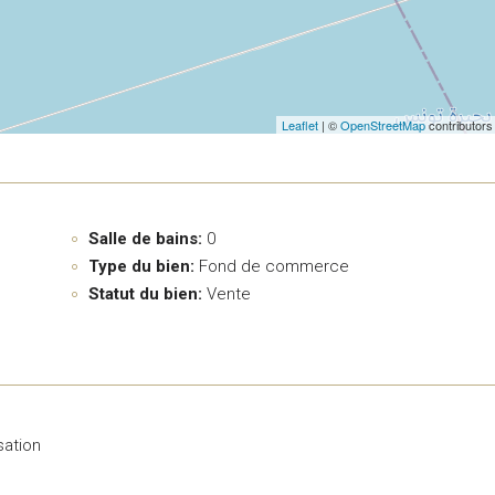
Leaflet
| ©
OpenStreetMap
contributors
Salle de bains:
0
Type du bien:
Fond de commerce
Statut du bien:
Vente
sation
é