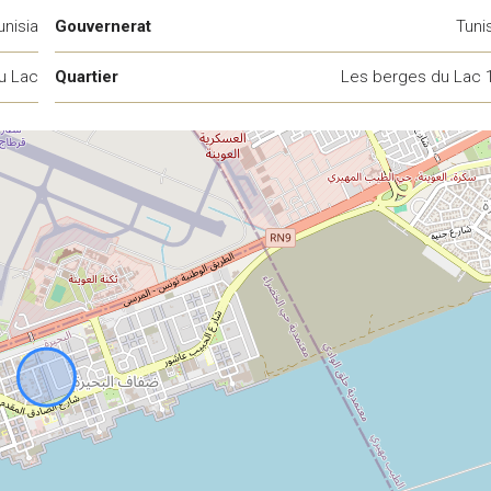
unisia
Gouvernerat
Tuni
u Lac
Quartier
Les berges du Lac 