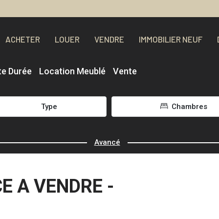
ACHETER
LOUER
VENDRE
IMMOBILIER NEUF
te Durée
Location Meublé
Vente
Type
Chambres
Avancé
 A VENDRE -