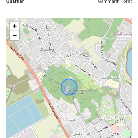
Quartier
Gammarth Forêt
+
−