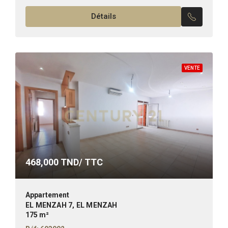
230m² Il se compose de : – Un grand salon...
Détails
VENTE
468,000
TND/ TTC
Appartement
EL MENZAH 7, EL MENZAH
175 m²