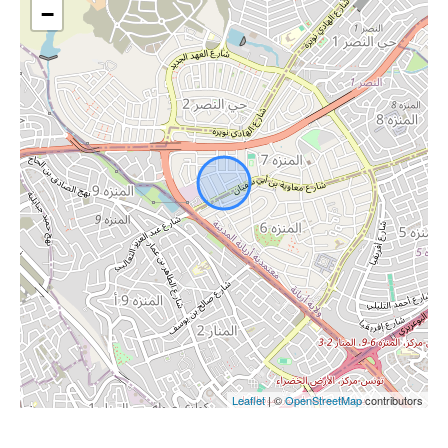
−
Leaflet
| ©
OpenStreetMap
contributors