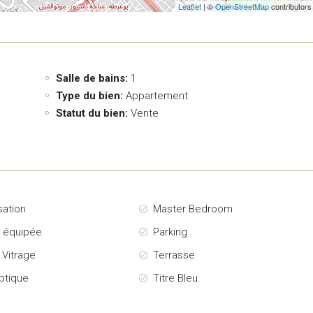
Leaflet
| ©
OpenStreetMap
contributors
Salle de bains:
1
Type du bien:
Appartement
Statut du bien:
Vente
sation
Master Bedroom
e équipée
Parking
 Vitrage
Terrasse
ptique
Titre Bleu