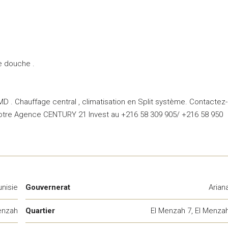
e douche .
D . Chauffage central , climatisation en Split système. Contactez-
notre Agence CENTURY 21 Invest au +216 58 309 905/ +216 58 950
unisie
Gouvernerat
Arian
enzah
Quartier
El Menzah 7, El Menza