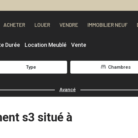
ACHETER
LOUER
VENDRE
IMMOBILIER NEUF
te Durée
Location Meublé
Vente
Type
Chambres
Avancé
ent s3 situé à