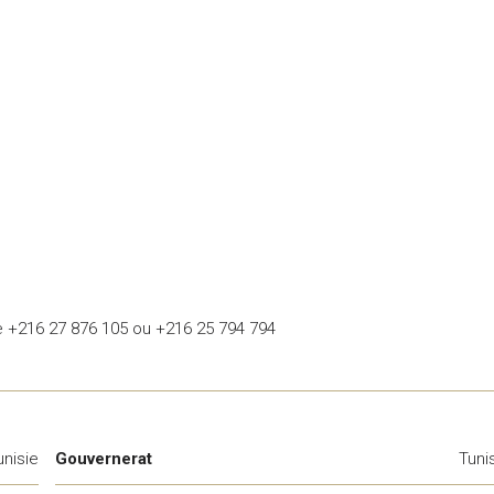
le +216 27 876 105 ou +216 25 794 794
unisie
Gouvernerat
Tuni