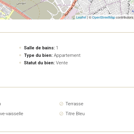
Leaflet
| ©
OpenStreetMap
contributors
Salle de bains:
1
Type du bien:
Appartement
Statut du bien:
Vente
n
Terrasse
ave-vaisselle
Titre Bleu