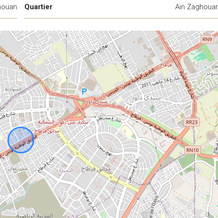
houan
Quartier
Ain Zaghoua