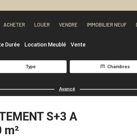
ACHETER
LOUER
VENDRE
IMMOBILIER NEUF
te Durée
Location Meublé
Vente
Type
Chambres
Avancé
TEMENT S+3 A
0 m²