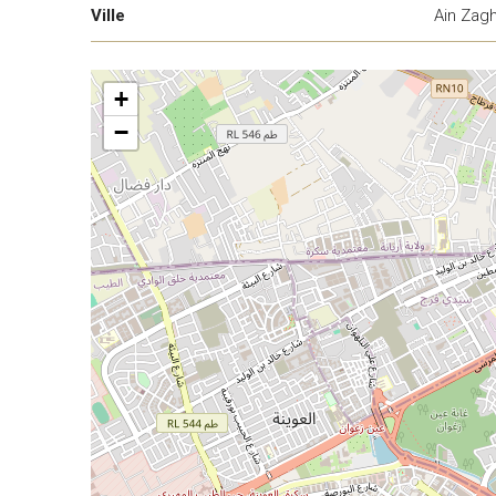
Ville
Ain Zag
+
−