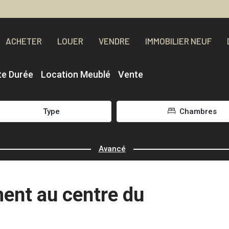
ACHETER
LOUER
VENDRE
IMMOBILIER NEUF
te Durée
Location Meublé
Vente
Type
Chambres
Avancé
ent au centre du