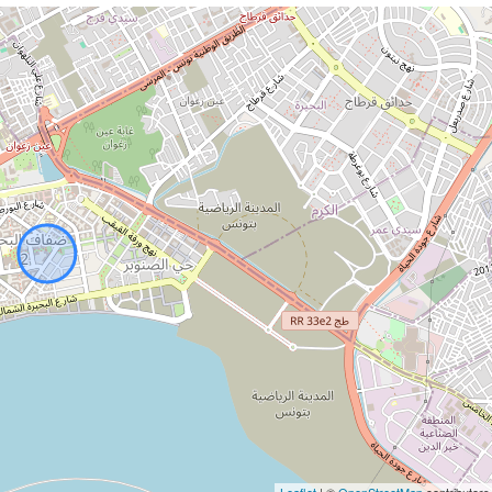
Leaflet
| ©
OpenStreetMap
contributors