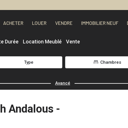
ACHETER
LOUER
VENDRE
IMMOBILIER NEUF
te Durée
Location Meublé
Vente
Type
Chambres
Avancé
dh Andalous -