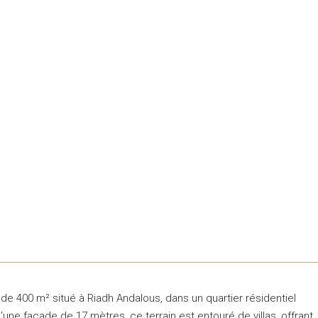
 de 400 m² situé à Riadh Andalous, dans un quartier résidentiel
une façade de 17 mètres, ce terrain est entouré de villas, offrant