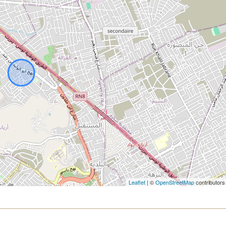
Leaflet
| ©
OpenStreetMap
contributors