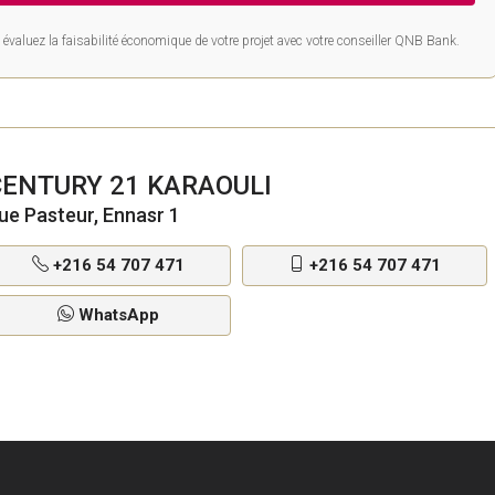
évaluez la faisabilité économique de votre projet avec votre conseiller QNB Bank.
CENTURY 21 KARAOULI
ue Pasteur, Ennasr 1
+216 54 707 471
+216 54 707 471
WhatsApp