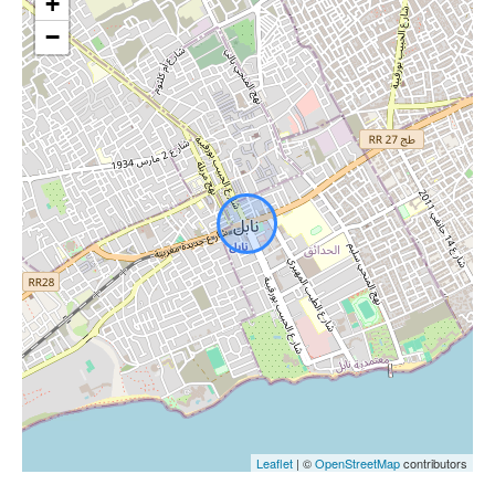
+
−
Leaflet
| ©
OpenStreetMap
contributors