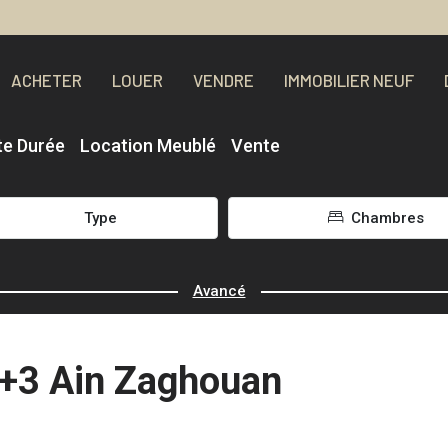
ACHETER
LOUER
VENDRE
IMMOBILIER NEUF
te Durée
Location Meublé
Vente
Type
Chambres
Avancé
3 Ain Zaghouan