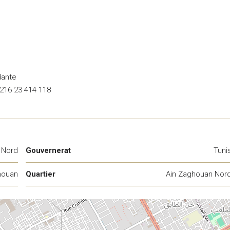
dante
+216 23 414 118
 Nord
Gouvernerat
Tuni
houan
Quartier
Ain Zaghouan Nor