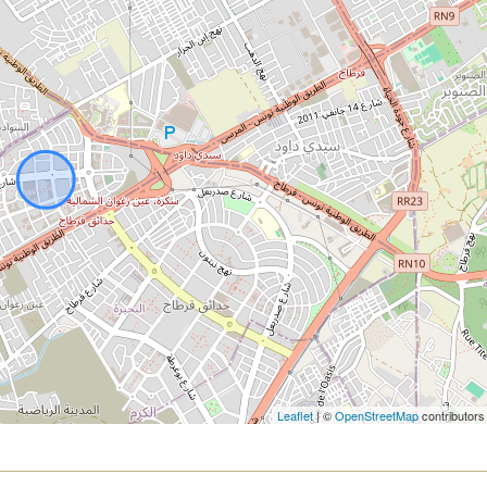
Leaflet
| ©
OpenStreetMap
contributors