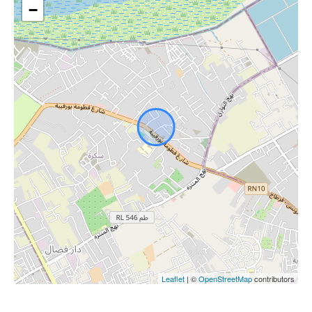
−
Leaflet
| ©
OpenStreetMap
contributors