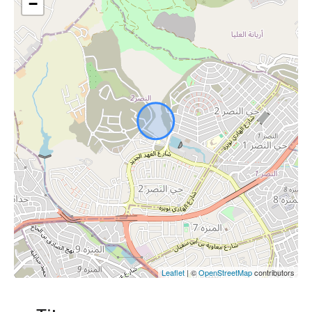
−
Leaflet
| ©
OpenStreetMap
contributors