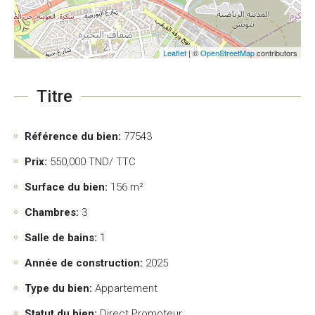
Leaflet
| ©
OpenStreetMap
contributors
Titre
Référence du bien:
77543
Prix:
550,000
TND/ TTC
Surface du bien:
156 m²
Chambres:
3
Salle de bains:
1
Année de construction:
2025
Type du bien:
Appartement
Statut du bien:
Direct Promoteur