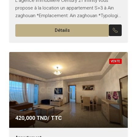
L’agence immobilière Century 21 Infinity vous
propose à la location un appartement S+3 à Ain
zaghouan *Emplacement: Ain zaghouan *Typologie:
S+3 *Superficie: 163 m² *État: meublé Il est
Détails
composé de: -Un salon,...
VENTE
420,000
TND/ TTC