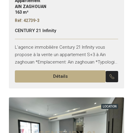
Appartement
AIN ZAGHOUAN
163 m²
Réf: 42739-3
CENTURY 21 Infinity
L’agence immobilière Century 21 Infinity vous
propose à la vente un appartement S+3 à Ain
zaghouan *Emplacement: Ain zaghouan *Typologie:
S+3 *Superficie: 163 m² *État: meublé Il est
Détails
composé de: -Un salon,...
LOCATION