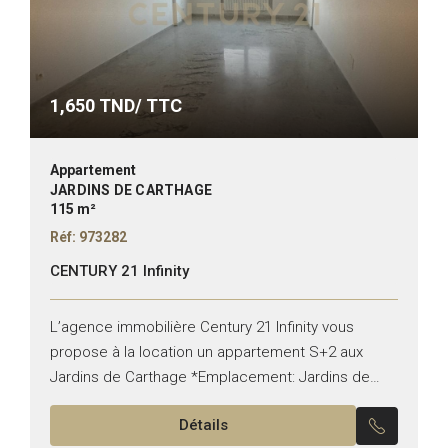
1,650
TND/ TTC
Appartement
JARDINS DE CARTHAGE
115 m²
Réf: 973282
CENTURY 21 Infinity
L’agence immobilière Century 21 Infinity vous
propose à la location un appartement S+2 aux
Jardins de Carthage *Emplacement: Jardins de
Carthage *Typologie: S+2 *État: vide Il est
Détails
composé de: -Un salon, une...