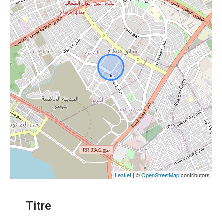
Leaflet
| ©
OpenStreetMap
contributors
Titre