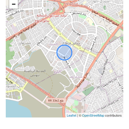
−
Leaflet
| ©
OpenStreetMap
contributors