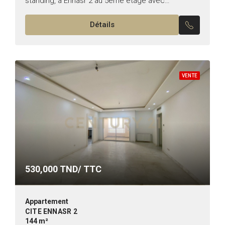
standing, à Ennasr 2 au 5éme étage avec
ascenseur et d’une superficie de 141 m²,
Détails
composé de :...
VENTE
530,000
TND/ TTC
Appartement
CITE ENNASR 2
144 m²