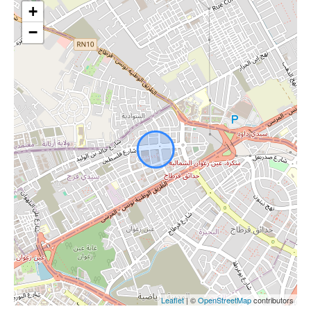
+
−
Leaflet
| ©
OpenStreetMap
contributors