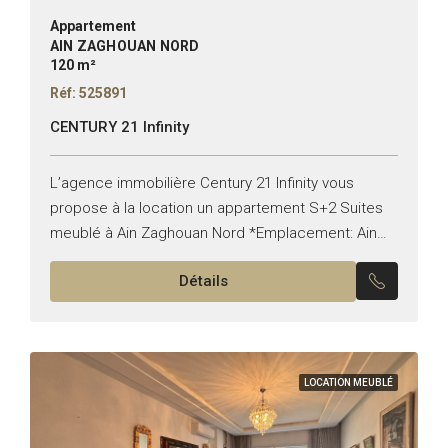
Appartement
AIN ZAGHOUAN NORD
120 m²
Réf: 525891
CENTURY 21 Infinity
L’agence immobilière Century 21 Infinity vous
propose à la location un appartement S+2 Suites
meublé à Ain Zaghouan Nord *Emplacement: Ain
Zaghouan Nord *Typologie: S+2 *État: Meublé Il est
Détails
composé de: -Un...
LOCATION MEUBLÉ