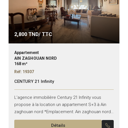
2,800
TND/ TTC
Appartement
AIN ZAGHOUAN NORD
168 m²
Réf: 19307
CENTURY 21 Infinity
L’agence immobilière Century 21 Infinity vous
propose à la location un appartement S+3 à Ain
zaghouan nord *Emplacement: Ain zaghouan nord
*Typologie: S+3 *Superficie: 163 m² *État: meublé Il
Détails
est composé de:...