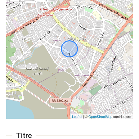
Leaflet
| ©
OpenStreetMap
contributors
Titre