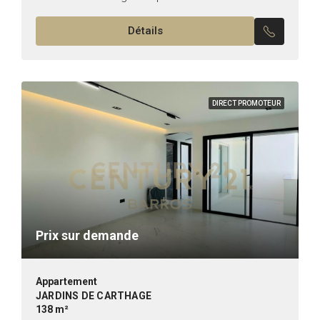
Carthage *Typologie: S+2 *État: vide Il est
Détails
composé de: -Un salon, une...
DIRECT PROMOTEUR
Prix sur demande
Appartement
JARDINS DE CARTHAGE
138 m²