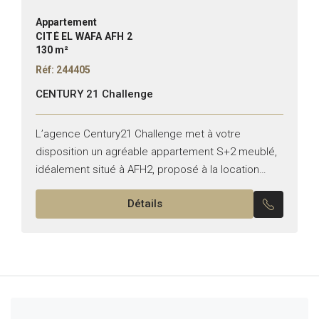
Appartement
CITÉ EL WAFA AFH 2
130 m²
Réf: 244405
CENTURY 21 Challenge
L’agence Century21 Challenge met à votre
disposition un agréable appartement S+2 meublé,
idéalement situé à AFH2, proposé à la location
annuelle. Il se compose de : Un salon lumineux
Détails
entièrement équipée, ouvrant...