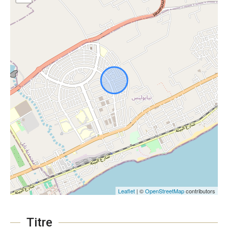
Leaflet
| ©
OpenStreetMap
contributors
Titre