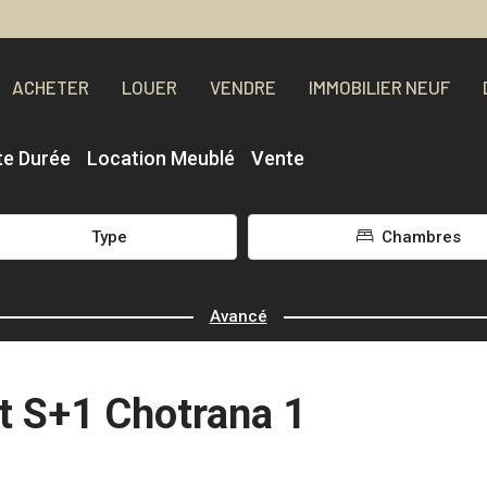
ACHETER
LOUER
VENDRE
IMMOBILIER NEUF
te Durée
Location Meublé
Vente
Type
Chambres
Avancé
t S+1 Chotrana 1