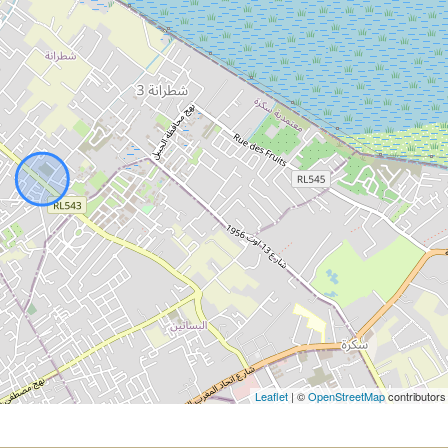
Leaflet
| ©
OpenStreetMap
contributors