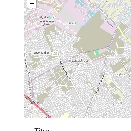
−
Titre