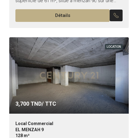
superficie de 61 m², situé a menzah 9c sur une
artère principale , offrant une excellente visibilité
Détails
pour...
LOCATION
3,700
TND/ TTC
Local Commercial
EL MENZAH 9
128 m²