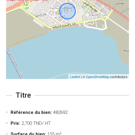
Leaflet
| ©
OpenStreetMap
contributors
Titre
Référence du bien:
482692
Prix:
2,700
TND/ HT
Surface du bien:
155 m²