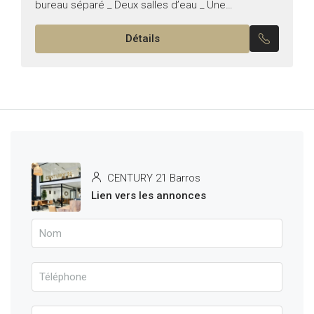
bureau séparé _ Deux salles d’eau _ Une
kitchenette _ Une...
Détails
CENTURY 21 Barros
Lien vers les annonces