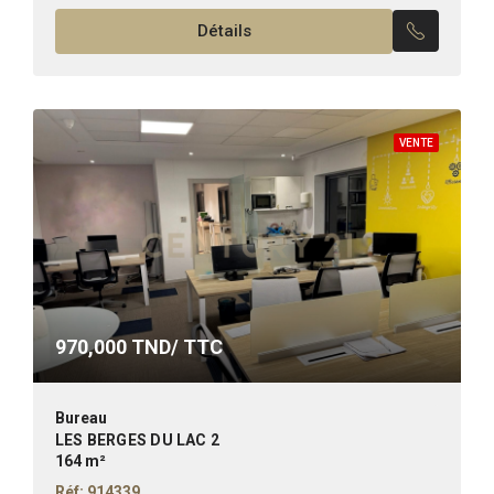
kitchinette – Une...
Détails
VENTE
970,000
TND/ TTC
Bureau
LES BERGES DU LAC 2
164 m²
Réf: 914339