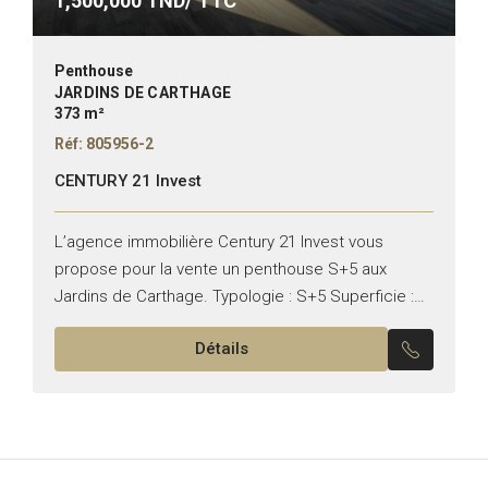
1,500,000
TND/ TTC
Penthouse
JARDINS DE CARTHAGE
373 m²
Réf: 805956-2
CENTURY 21 Invest
L’agence immobilière Century 21 Invest vous
propose pour la vente un penthouse S+5 aux
Jardins de Carthage. Typologie : S+5 Superficie :
373 m² Superficie bâtie : 243 m² Il se compose...
Détails