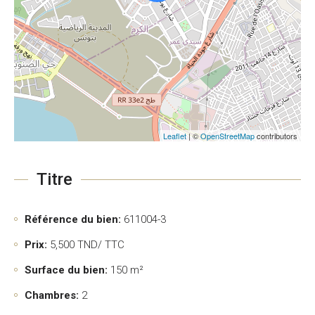
Leaflet
| ©
OpenStreetMap
contributors
Titre
Référence du bien:
611004-3
Prix:
5,500
TND/ TTC
Surface du bien:
150 m²
Chambres:
2