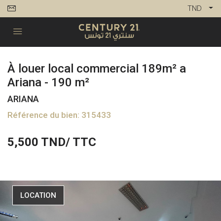
TND
À louer local commercial 189m² a
Ariana - 190 m²
ARIANA
Référence du bien: 315433
5,500
TND/ TTC
LOCATION