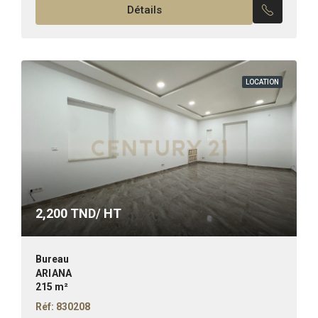
Détails
Superficie :80m² Il...
LOCATION
2,200
TND/ HT
Bureau
ARIANA
215 m²
Réf: 830208