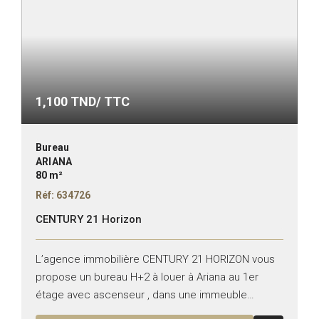
1,100
TND/ TTC
Bureau
ARIANA
80 m²
Réf: 634726
CENTURY 21 Horizon
L’agence immobilière CENTURY 21 HORIZON vous
propose un bureau H+2 à louer à Ariana au 1er
étage avec ascenseur , dans une immeuble
bureautique prés de toutes les commodités.